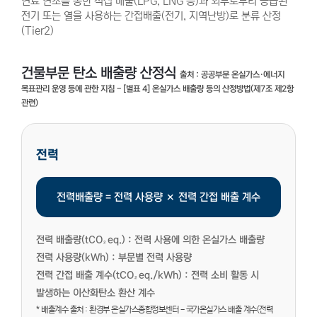
연료 연소를 통한 직접 배출(LPG, LNG 등)과 외부로부터 공급된
전기 또는 열을 사용하는 간접배출(전기, 지역난방)로 분류 산정
(Tier2)
건물부문 탄소 배출량 산정식
출처 : 공공부문 온실가스·에너지
목표관리 운영 등에 관한 지침 - [별표 4] 온실가스 배출량 등의 산정방법(제7조 제2항
관련)
전력
전력배출량 = 전력 사용량 × 전력 간접 배출 계수
전력 배출량(tCO₂eq.) :
전력 사용에 의한 온실가스 배출량
전력 사용량(kWh) :
부문별 전력 사용량
전력 간접 배출 계수(tCO₂eq./kWh) : 전력 소비 활동 시
발생하는 이산화탄소 환산 계수
* 배출계수 출처 : 환경부 온실가스종합정보센터 - 국가온실가스 배출 계수(전력